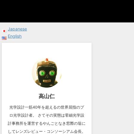
Japanese
English
高山仁
光学設計一筋40年を超えるの世界屈指のプ
ロ光学設計者。 さてその実態は零細光学設
計事務所を運営するやんごとなき窓際の翁に
してレンズレビュー・コンソーシアム会長。