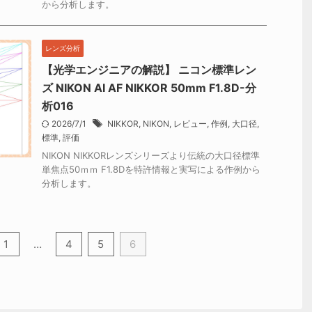
から分析します。
レンズ分析
【光学エンジニアの解説】 ニコン標準レン
ズ NIKON AI AF NIKKOR 50mm F1.8D-分
析016
2026/7/1
NIKKOR
,
NIKON
,
レビュー
,
作例
,
大口径
,
標準
,
評価
NIKON NIKKORレンズシリーズより伝統の大口径標準
単焦点50ｍｍ F1.8Dを特許情報と実写による作例から
分析します。
1
…
4
5
6