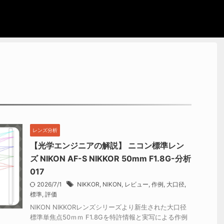
レンズ分析
【光学エンジニアの解説】 ニコン標準レン
ズ NIKON AF-S NIKKOR 50mm F1.8G-分析
017
2026/7/1
NIKKOR
,
NIKON
,
レビュー
,
作例
,
大口径
,
標準
,
評価
NIKON NIKKORレンズシリーズより新生された大口径
標準単焦点50ｍｍ F1.8Gを特許情報と実写による作例