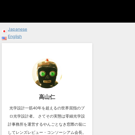
Japanese
English
高山仁
光学設計一筋40年を超えるの世界屈指のプ
ロ光学設計者。 さてその実態は零細光学設
計事務所を運営するやんごとなき窓際の翁に
してレンズレビュー・コンソーシアム会長。