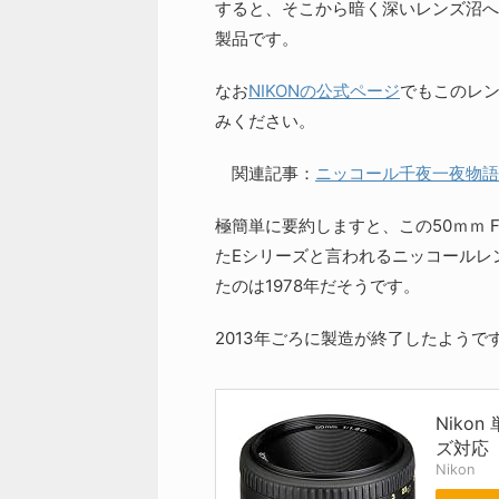
すると、そこから暗く深いレンズ沼へ
製品です。
なお
NIKONの公式ページ
でもこのレ
みください。
関連記事：
ニッコール千夜一夜物語 
極簡単に要約しますと、この50ｍｍ F
たEシリーズと言われるニッコールレ
たのは1978年だそうです。
2013年ごろに製造が終了したよう
Nikon
ズ対応
Nikon