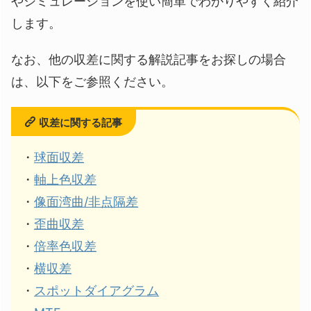
やシミュレーションを使い簡単でわかりやすく紹介
します。
なお、他の収差に関する解説記事をお探しの場合
は、以下をご参照ください。
収差に関する記事
・
球面収差
・
軸上色収差
・
像面湾曲/非点隔差
・
歪曲収差
・
倍率色収差
・
横収差
・
スポットダイアグラム