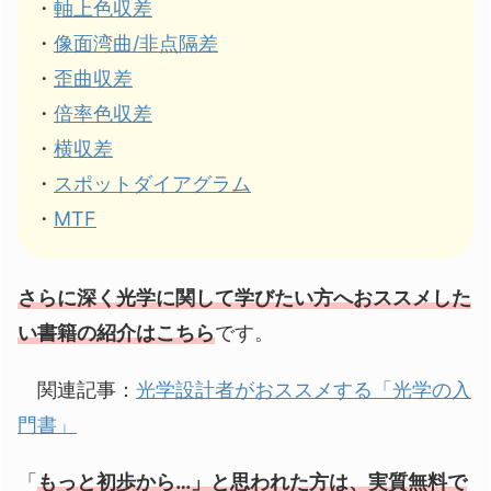
・
軸上色収差
・
像面湾曲/非点隔差
・
歪曲収差
・
倍率色収差
・
横収差
・
スポットダイアグラム
・
MTF
さらに深く光学に関して学びたい方へおススメした
い書籍の紹介はこちら
です。
関連記事：
光学設計者がおススメする「光学の入
門書」
「
もっと初歩から…」と思われた方は、実質無料で