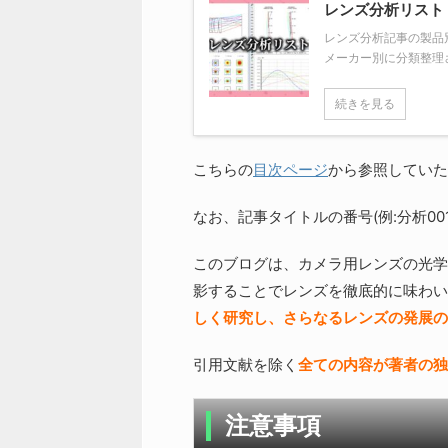
レンズ分析リスト
レンズ分析記事の製品
メーカー別に分類整理
続きを見る
こちらの
目次ページ
から参照していた
なお、記事タイトルの番号(例:分析0
このブログは、カメラ用レンズの光学
影することでレンズを徹底的に味わい
しく研究し、さらなるレンズの発展の
引用文献を除く
全ての内容が著者の独
注意事項