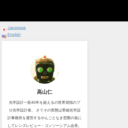
Japanese
English
高山仁
光学設計一筋40年を超えるの世界屈指のプ
ロ光学設計者。 さてその実態は零細光学設
計事務所を運営するやんごとなき窓際の翁に
してレンズレビュー・コンソーシアム会長。