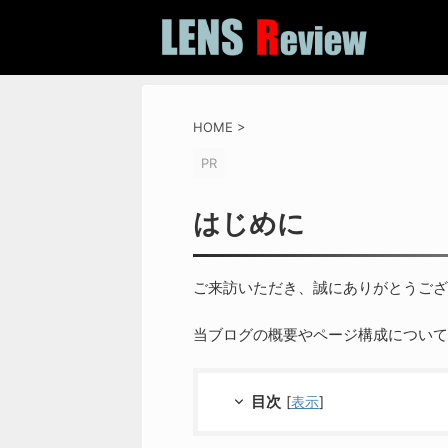
HOME
>
PR
はじめに
ご来訪いただき、誠にありがとうござ
当ブログの概要やページ構成について
目次
[
表示
]