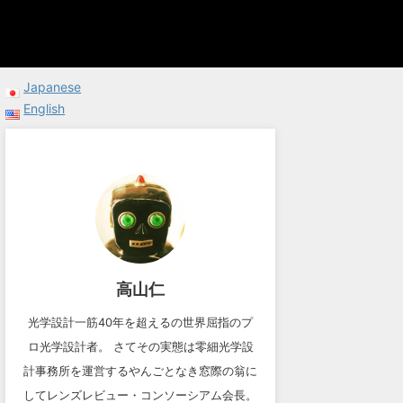
Japanese
English
高山仁
光学設計一筋40年を超えるの世界屈指のプ
ロ光学設計者。 さてその実態は零細光学設
計事務所を運営するやんごとなき窓際の翁に
してレンズレビュー・コンソーシアム会長。