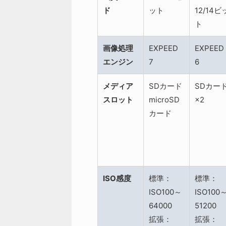
ド
ット
12/14ビ
ト
画像処理
EXPEED
EXPEED
エンジン
7
6
メディア
SDカード
SDカー
スロット
microSD
×2
カード
ISO感度
標準：
標準：
ISO100～
ISO100
64000
51200
拡張：
拡張：