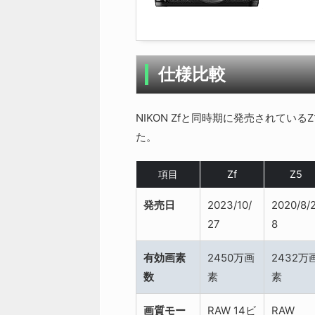
仕様比較
NIKON Zfと同時期に発売されて
た。
項目
Zf
Z5
発売日
2023/10/
2020/8/
27
8
有効画素
2450万画
2432万
数
素
素
画質モー
RAW 14ビ
RAW