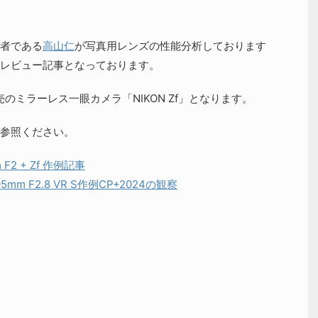
者である
高山仁
が写真用レンズの性能分析しております
レビュー記事となっております。
のミラーレス一眼カメラ「NIKON Zf」となります。
参照ください。
m F2 + Zf 作例記事
 105mm F2.8 VR S作例CP+2024の観察