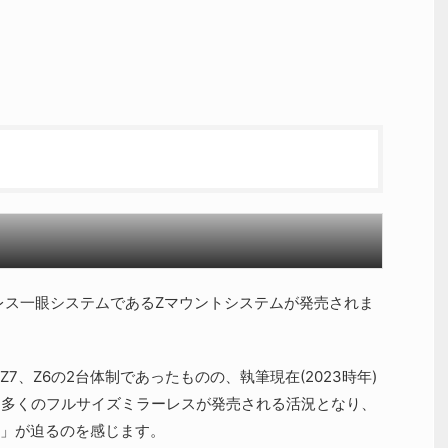
ラーレス一眼システムであるZマウントシステムが発売されま
7、Z6の2台体制であったものの、執筆現在(2023時年)
8、Z9と多くのフルサイズミラーレスが発売される活況となり、
」が迫るのを感じます。