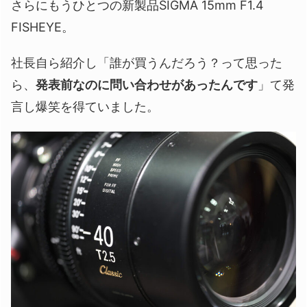
さらにもうひとつの新製品SIGMA 15mm F1.4
FISHEYE。
社長自ら紹介し「誰が買うんだろう？って思った
ら、
発表前なのに問い合わせがあったんです
」て発
言し爆笑を得ていました。