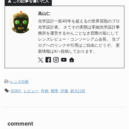
この記事を書いた人
高山仁
光学設計一筋40年を超えるの世界屈指のプロ
光学設計者。 さてその実態は零細光学設計事
務所を運営するやんごとなき窓際の翁にして
レンズレビュー・コンソーシアム会長。 当ブ
ログへのリンクや引用はご自由にどうぞ。 更
新情報はXへ投稿しております。
-
レンズ分析
-
SONY
,
レビュー
,
作例
,
標準
,
評価
,
超大口径
comment