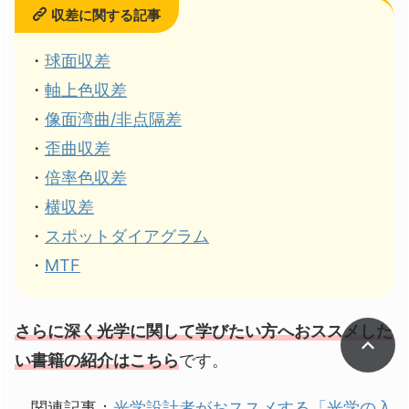
収差に関する記事
・
球面収差
・
軸上色収差
・
像面湾曲/非点隔差
・
歪曲収差
・
倍率色収差
・
横収差
・
スポットダイアグラム
・
MTF
さらに深く光学に関して学びたい方へおススメした
い書籍の紹介はこちら
です。
関連記事：
光学設計者がおススメする「光学の入