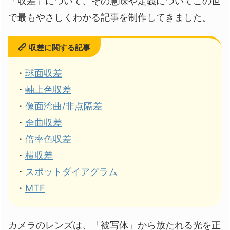
「収差」について、その意味や定義についてこの世
で最もやさしくわかる記事を制作してきました。
収差に関する記事
・
球面収差
・
軸上色収差
・
像面湾曲/非点隔差
・
歪曲収差
・
倍率色収差
・
横収差
・
スポットダイアグラム
・
MTF
カメラのレンズは、「被写体」から放たれる光を正