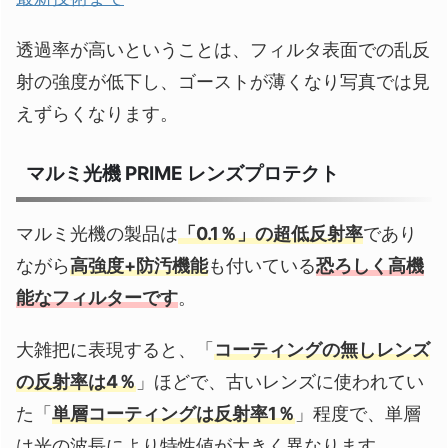
透過率が高いということは、フィルタ表面での乱反
射の強度が低下し、ゴーストが薄くなり写真では見
えずらくなります。
マルミ光機 PRIME レンズプロテクト
マルミ光機の製品は
「0.1％」の超低反射率
であり
ながら
高強度+防汚機能
も付いている
恐ろしく高機
能なフィルターです
。
大雑把に表現すると、「
コーティングの無しレンズ
の反射率は4％
」ほどで、古いレンズに使われてい
た「
単層コーティングは反射率1％
」程度で、単層
は光の波長により特性値が大きく異なります。