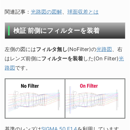
関連記事：
光路図の図解
、
球面収差とは
検証 前側にフィルターを装着
左側の図には
フィルタ無し
(NoFilter)の
光路図
、右
はレンズ前側に
フィルターを装着
した(On Filter)
光
路図
です。
基準のレンズは
SIGMA 50 F1.4
を利用しています。