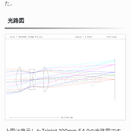
た。
光路図
上図は復元したTriplet 100mm F4.0の光路図です。