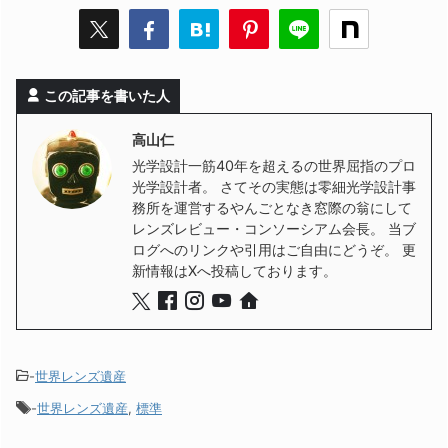
この記事を書いた人
高山仁
光学設計一筋40年を超えるの世界屈指のプロ
光学設計者。 さてその実態は零細光学設計事
務所を運営するやんごとなき窓際の翁にして
レンズレビュー・コンソーシアム会長。 当ブ
ログへのリンクや引用はご自由にどうぞ。 更
新情報はXへ投稿しております。
-
世界レンズ遺産
-
世界レンズ遺産
,
標準