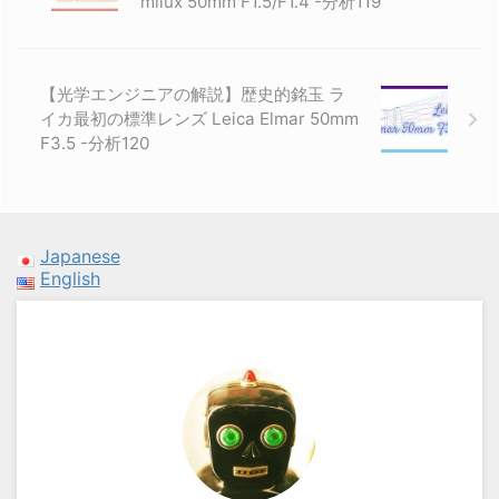
milux 50mm F1.5/F1.4 -分析119
【光学エンジニアの解説】歴史的銘玉 ラ
イカ最初の標準レンズ Leica Elmar 50mm
F3.5 -分析120
Japanese
English