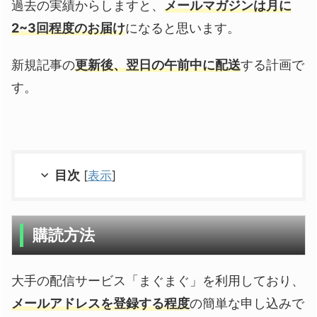
過去の実績からしますと、
メールマガジンは月に
2~3回程度のお届け
になると思います。
新規記事の
更新後、翌日の午前中に配送
する計画で
す。
目次
[
表示
]
購読方法
大手の配信サービス「まぐまぐ」を利用しており、
メールアドレスを登録する程度
の簡単な申し込みで