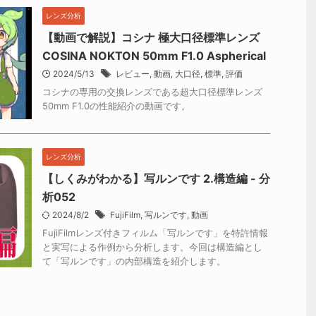
レンズ分析
【動画で解説】コシナ 極大口径標準レンズ
COSINA NOKTON 50mm F1.0 Aspherical
2024/5/13
レビュー
,
動画
,
大口径
,
標準
,
評価
コシナの専用の交換レンズである超大口径標準レンズ
50mm F1.0の性能紹介の動画です。
レンズ分析
【しくみがわかる】写ルンです 2.構造編 - 分
析052
2024/8/2
FujiFilm
,
写ルンです
,
動画
FujiFilmレンズ付きフィルム「写ルンです」を特許情報
と実写による作例から分析します。今回は構造編とし
て「写ルンです」の内部構造を紹介します。