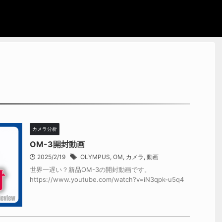
カメラ分析
OM-3開封動画
2025/2/19
OLYMPUS
,
OM
,
カメラ
,
動画
世界一遅い？新品OM-3の開封動画です。
https://www.youtube.com/watch?v=iN3qpk-u5q4