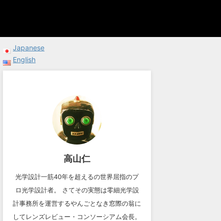
Japanese
English
高山仁
光学設計一筋40年を超えるの世界屈指のプ
ロ光学設計者。 さてその実態は零細光学設
計事務所を運営するやんごとなき窓際の翁に
してレンズレビュー・コンソーシアム会長。