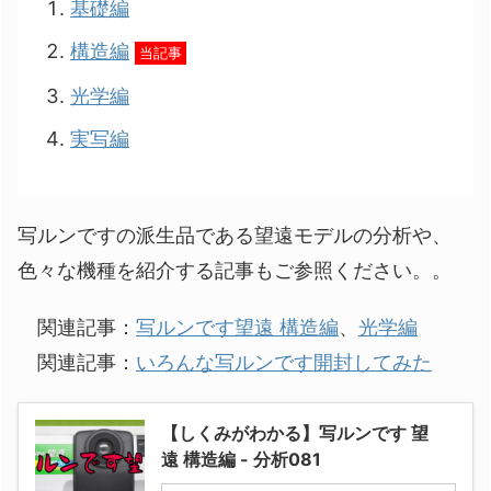
基礎編
構造編
当記事
光学編
実写編
写ルンですの派生品である望遠モデルの分析や、
色々な機種を紹介する記事もご参照ください。。
関連記事：
写ルンです望遠 構造編
、
光学編
関連記事：
いろんな写ルンです開封してみた
【しくみがわかる】写ルンです 望
遠 構造編 - 分析081