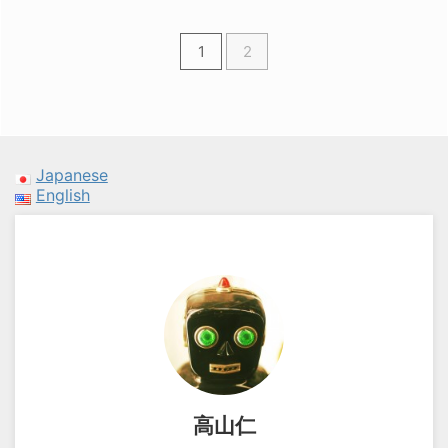
1
2
Japanese
English
高山仁