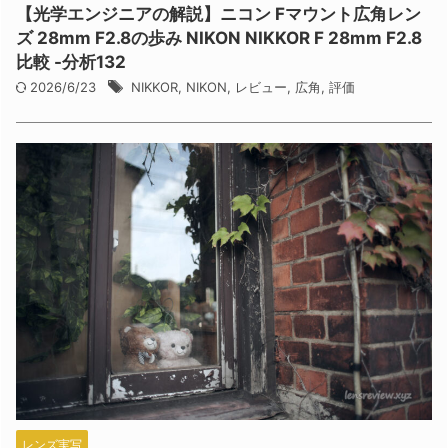
【光学エンジニアの解説】ニコン Fマウント広角レン
ズ 28mm F2.8の歩み NIKON NIKKOR F 28mm F2.8
比較 -分析132
2026/6/23
NIKKOR
,
NIKON
,
レビュー
,
広角
,
評価
レンズ実写