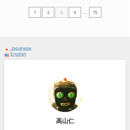
1
2
3
4
…
15
Japanese
English
高山仁