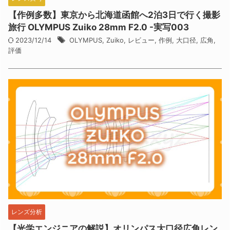
【作例多数】東京から北海道函館へ2泊3日で行く撮影
旅行 OLYMPUS Zuiko 28mm F2.0 -実写003
2023/12/14
OLYMPUS
,
Zuiko
,
レビュー
,
作例
,
大口径
,
広角
,
評価
レンズ分析
【光学エンジニアの解説】オリンパス大口径広角レン