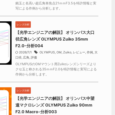
銘玉と名高い超広角単焦点21ｍｍF3.5を特許情報と実
写による作例から分析します。
レンズ分析
【光学エンジニアの解説】 オリンパス大口
径広角レンズ OLYMPUS Zuiko 35mm
F2.0-分析004
2026/7/1
OLYMPUS
,
OM
,
Zuiko
,
レビュー
,
作例
,
大
口径
,
広角
,
評価
OLYMPUSのOMマウント用Zuikoレンズシリーズより
クセ玉と称される35ｍｍF2.0を特許情報と実写による
作例から分析します。
レンズ分析
【光学エンジニアの解説】 オリンパス中望
遠マクロレンズ OLYMPUS Zuiko 90mm
F2.0 Macro-分析003