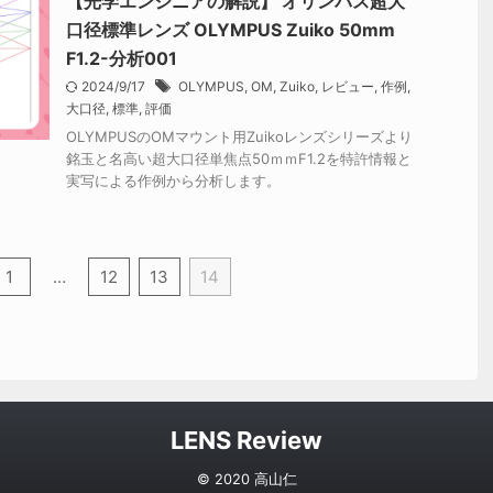
【光学エンジニアの解説】 オリンパス超大
口径標準レンズ OLYMPUS Zuiko 50mm
F1.2-分析001
2024/9/17
OLYMPUS
,
OM
,
Zuiko
,
レビュー
,
作例
,
大口径
,
標準
,
評価
OLYMPUSのOMマウント用Zuikoレンズシリーズより
銘玉と名高い超大口径単焦点50ｍｍF1.2を特許情報と
実写による作例から分析します。
1
…
12
13
14
LENS Review
© 2020 高山仁