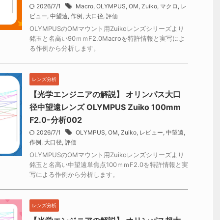
2026/7/1
Macro
,
OLYMPUS
,
OM
,
Zuiko
,
マクロ
,
レ
ビュー
,
中望遠
,
作例
,
大口径
,
評価
OLYMPUSのOMマウント用Zuikoレンズシリーズより
銘玉と名高い90ｍｍF2.0Macroを特許情報と実写によ
る作例から分析します。
レンズ分析
【光学エンジニアの解説】 オリンパス大口
径中望遠レンズ OLYMPUS Zuiko 100mm
F2.0-分析002
2026/7/1
OLYMPUS
,
OM
,
Zuiko
,
レビュー
,
中望遠
,
作例
,
大口径
,
評価
OLYMPUSのOMマウント用Zuikoレンズシリーズより
銘玉と名高い中望遠単焦点100ｍｍF2.0を特許情報と実
写による作例から分析します。
レンズ分析