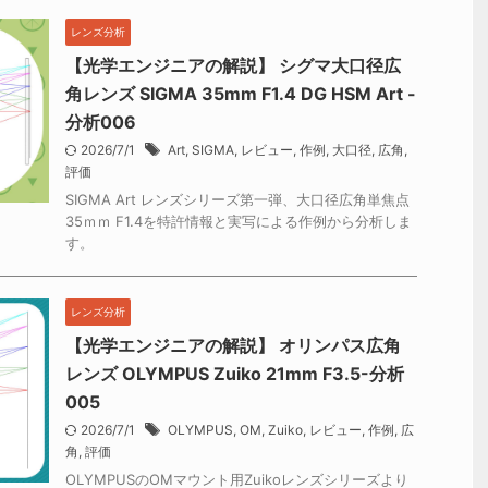
レンズ分析
【光学エンジニアの解説】 シグマ大口径広
角レンズ SIGMA 35mm F1.4 DG HSM Art -
分析006
2026/7/1
Art
,
SIGMA
,
レビュー
,
作例
,
大口径
,
広角
,
評価
SIGMA Art レンズシリーズ第一弾、大口径広角単焦点
35ｍｍ F1.4を特許情報と実写による作例から分析しま
す。
レンズ分析
【光学エンジニアの解説】 オリンパス広角
レンズ OLYMPUS Zuiko 21mm F3.5-分析
005
2026/7/1
OLYMPUS
,
OM
,
Zuiko
,
レビュー
,
作例
,
広
角
,
評価
OLYMPUSのOMマウント用Zuikoレンズシリーズより