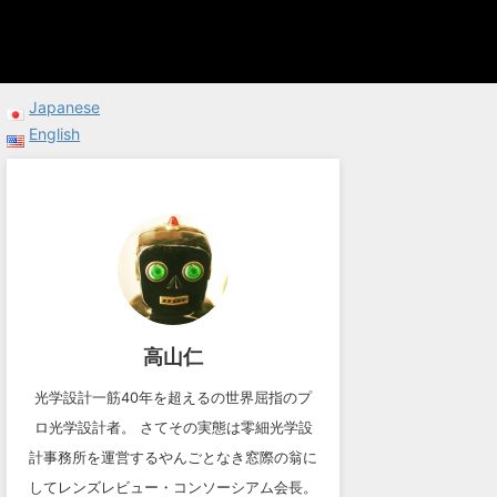
Japanese
English
高山仁
光学設計一筋40年を超えるの世界屈指のプ
ロ光学設計者。 さてその実態は零細光学設
計事務所を運営するやんごとなき窓際の翁に
してレンズレビュー・コンソーシアム会長。