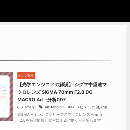
レンズ分析
【光学エンジニアの解説】 シグマ中望遠マ
クロレンズ SIGMA 70mm F2.8 DG
MACRO Art -分析007
2026/7/1
Art
,
Macro
,
SIGMA
,
レビュー
,
作例
,
評価
SIGMA Art レンズシリーズのマクロレンズ70ｍｍ
F2.8を特許情報と実写による作例から分析します