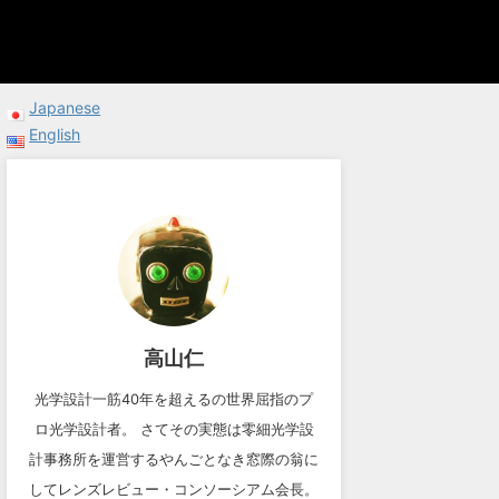
Japanese
English
高山仁
光学設計一筋40年を超えるの世界屈指のプ
ロ光学設計者。 さてその実態は零細光学設
計事務所を運営するやんごとなき窓際の翁に
してレンズレビュー・コンソーシアム会長。