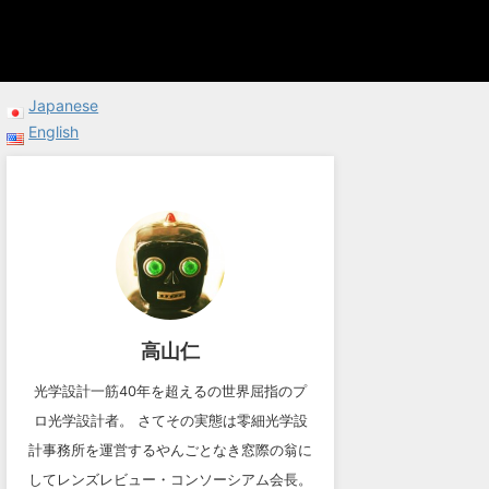
Japanese
English
高山仁
光学設計一筋40年を超えるの世界屈指のプ
ロ光学設計者。 さてその実態は零細光学設
計事務所を運営するやんごとなき窓際の翁に
してレンズレビュー・コンソーシアム会長。