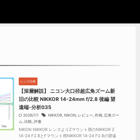
レンズ分析
【深層解説】 ニコン大口径超広角ズーム新
旧の比較 NIKKOR 14-24mm f/2.8 後編 望
遠端-分析035
2026/7/1
NIKKOR
,
NIKON
,
レビュー
,
作例
,
広角ズー
ム
,
比較
,
評価
NIKON NIKKOR レンズよりZマウント用のNIKKOR Z
14-24 F2.8とFマウント用NIKKOR 14-24 F2.8の望遠