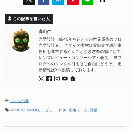
この記事を書いた人
高山仁
光学設計一筋40年を超えるの世界屈指のプロ
光学設計者。 さてその実態は零細光学設計事
務所を運営するやんごとなき窓際の翁にして
レンズレビュー・コンソーシアム会長。 当ブ
ログへのリンクや引用はご自由にどうぞ。 更
新情報はXへ投稿しております。
-
レンズ分析
-
NIKKOR
,
NIKON
,
レビュー
,
作例
,
広角ズーム
,
評価