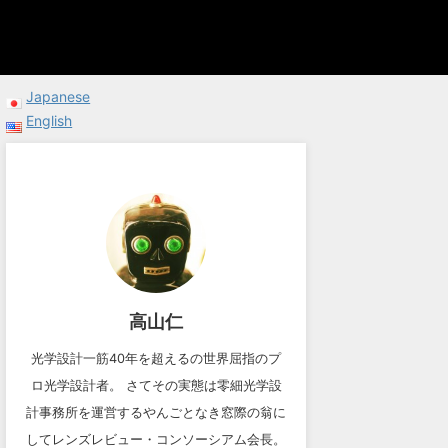
Japanese
English
高山仁
光学設計一筋40年を超えるの世界屈指のプ
ロ光学設計者。 さてその実態は零細光学設
計事務所を運営するやんごとなき窓際の翁に
してレンズレビュー・コンソーシアム会長。