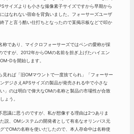
PSサイズよりも小さな撮像素子サイズですから早期から
にはなれない宿命を背負いました。フォーサーズユーザ
終了と言う酷い仕打ちとなったので某掲示板などで叩か
名称であり、マイクロフォーサーズではペンの愛称が採
ですが、2012年からOMの名前を担ぎ上げたハイエン
OM-Dを開始します。
ら見れば「旧OMマウントで一度捨てられ」「フォーサー
ンデジさえAPSサイズの製品が発売される中で小さな
い」のは明白で偉大なOMの名称と製品の市場性が合致
しょう。
不思議に思うのですが、私が想像する理由は2つありま
た説、OMシステムの開発者として有名なオリンパス元
グでOMの名称を使いだしたので、本人存命中は名称使