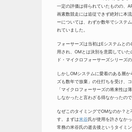
一定の評価は得られていたものの、A
画素数競走には追従できず絶対に本流
ーについては、わずか数年でシステム
れていました。
フォーサーズは当初はEシステムとの
用され、OMとは決別を意図していたの
ド・マイクロフォーサーズシリーズの
しかしOMシステムに愛着のある層か
ズも数年で放棄」の仕打ちを受け、コ
「マイクロフォーサーズの将来性は薄
しなかったと言わざる得なかったので
なぜこのタイミングでOMなのか？と
す。まずは
米谷
氏が使用を許さなかっ
常務の米谷氏の逝去後というタイミン