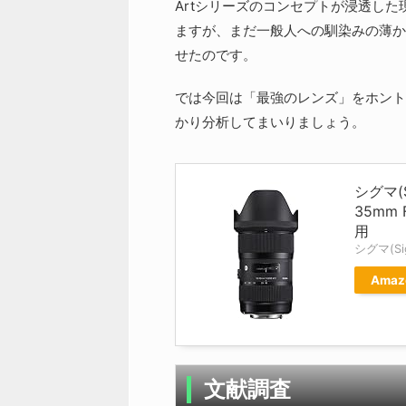
Artシリーズのコンセプトが浸透した
ますが、まだ一般人への馴染みの薄か
せたのです。
では今回は「最強のレンズ」をホント
かり分析してまいりましょう。
シグマ(S
35mm 
用
シグマ(Si
Amaz
文献調査