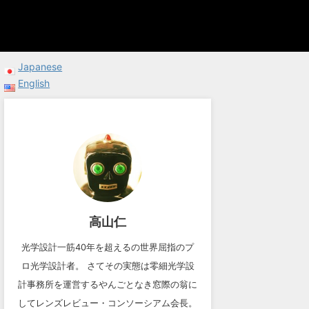
Japanese
English
高山仁
光学設計一筋40年を超えるの世界屈指のプ
ロ光学設計者。 さてその実態は零細光学設
計事務所を運営するやんごとなき窓際の翁に
してレンズレビュー・コンソーシアム会長。