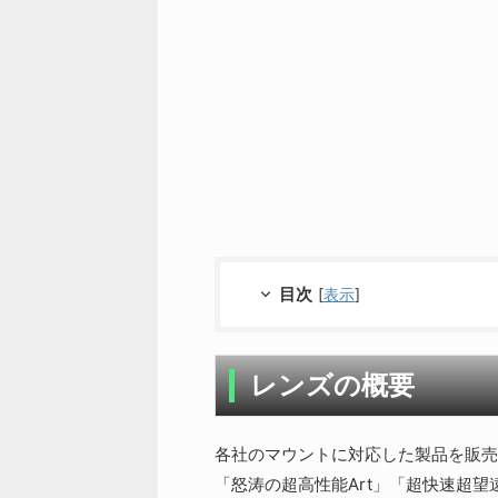
目次
[
表示
]
レンズの概要
各社のマウントに対応した製品を販売す
「怒涛の超高性能Art」「超快速超望遠S