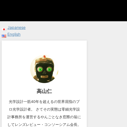
Japanese
English
高山仁
光学設計一筋40年を超えるの世界屈指のプ
ロ光学設計者。 さてその実態は零細光学設
計事務所を運営するやんごとなき窓際の翁に
してレンズレビュー・コンソーシアム会長。