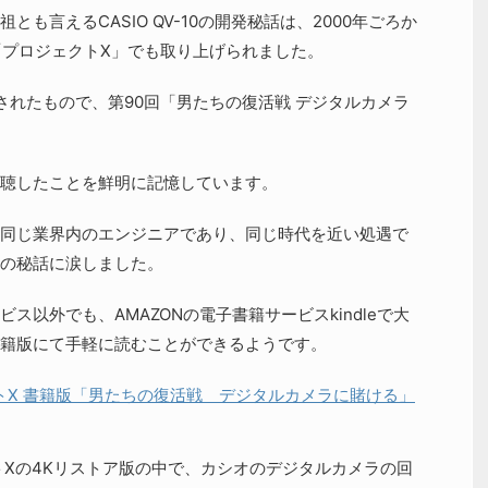
も言えるCASIO QV-10の開発秘話は、2000年ごろか
「プロジェクトX」でも取り上げられました。
送されたもので、第90回「男たちの復活戦 デジタルカメラ
聴したことを鮮明に記憶しています。
同じ業界内のエンジニアであり、同じ時代を近い処遇で
の秘話に涙しました。
ス以外でも、AMAZONの電子書籍サービスkindleで大
籍版にて手軽に読むことができるようです。
トX 書籍版「男たちの復活戦 デジタルカメラに賭ける」
トXの4Kリストア版の中で、カシオのデジタルカメラの回