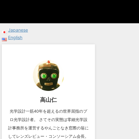
Japanese
English
高山仁
光学設計一筋40年を超えるの世界屈指のプ
ロ光学設計者。 さてその実態は零細光学設
計事務所を運営するやんごとなき窓際の翁に
してレンズレビュー・コンソーシアム会長。