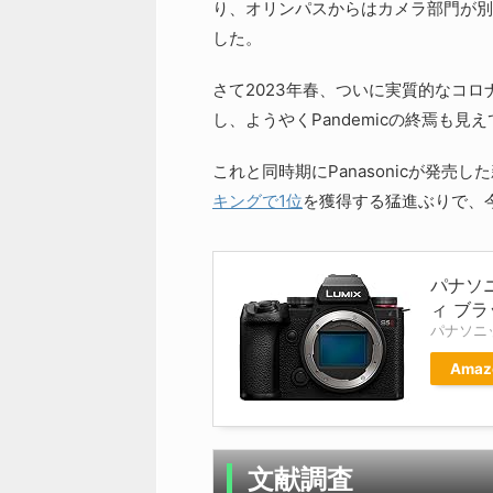
り、オリンパスからはカメラ部門が別
した。
さて2023年春、ついに実質的なコ
し、ようやくPandemicの終焉も見
これと同時期にPanasonicが発売した新
キングで1位
を獲得する猛進ぶりで、
パナソニ
ィ ブラ
パナソニック
Amaz
文献調査