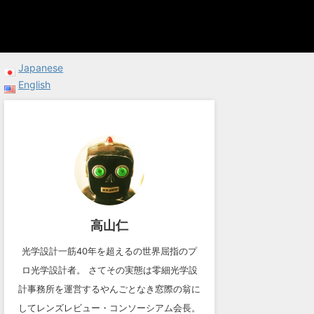
Japanese
English
高山仁
光学設計一筋40年を超えるの世界屈指のプ
ロ光学設計者。 さてその実態は零細光学設
計事務所を運営するやんごとなき窓際の翁に
してレンズレビュー・コンソーシアム会長。