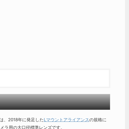
 F1.4は、2018年に発足した
Lマウントアライアンス
の規格に
メラ用の大口径標準レンズです。