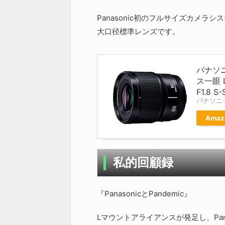
Panasonic初のフルサイズカメ
大口径標準レンズです。
パナソ
ス一眼 
F1.8 S-
パナソニック
Amaz
私的回顧録
『PanasonicとPandemic』
Lマウントアライアンスが発足し、Pana