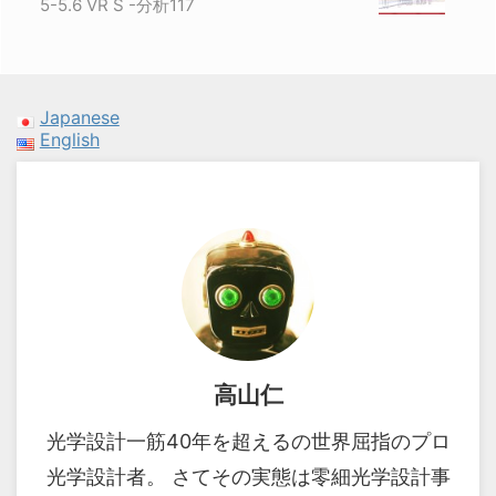
5-5.6 VR S -分析117
Japanese
English
高山仁
光学設計一筋40年を超えるの世界屈指のプロ
光学設計者。 さてその実態は零細光学設計事