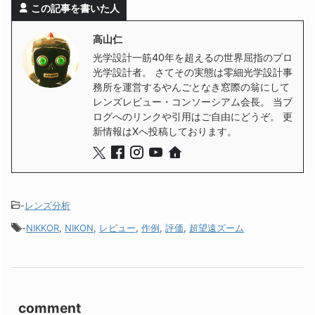
この記事を書いた人
高山仁
光学設計一筋40年を超えるの世界屈指のプロ
光学設計者。 さてその実態は零細光学設計事
務所を運営するやんごとなき窓際の翁にして
レンズレビュー・コンソーシアム会長。 当ブ
ログへのリンクや引用はご自由にどうぞ。 更
新情報はXへ投稿しております。
-
レンズ分析
-
NIKKOR
,
NIKON
,
レビュー
,
作例
,
評価
,
超望遠ズーム
comment